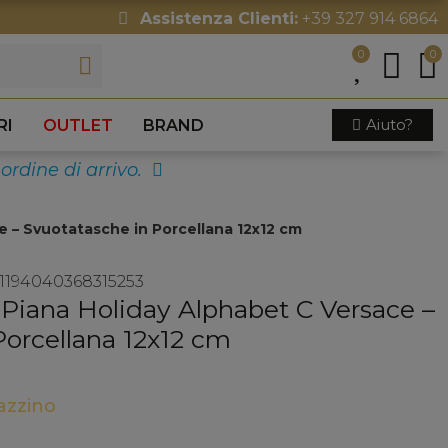
Assistenza Clienti:
+39 327 914 6864
0
0
Aiuto?
RI
OUTLET
BRAND
n ordine di arrivo.
 – Svuotatasche in Porcellana 12x12 cm
1194040368315253
Piana Holiday Alphabet C Versace –
Porcellana 12x12 cm
gazzino