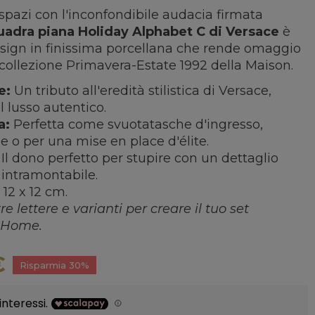
i spazi con l'inconfondibile audacia firmata
uadra piana Holiday Alphabet C di Versace
è
sign in finissima porcellana che rende omaggio
a collezione Primavera-Estate 1992 della Maison.
e:
Un tributo all'eredità stilistica di Versace,
l lusso autentico.
a:
Perfetta come svuotatasche d'ingresso,
 o per una mise en place d'élite.
Il dono perfetto per stupire con un dettaglio
intramontabile.
12 x 12 cm.
e lettere e varianti per creare il tuo set
e Home.
€
Risparmia 30%