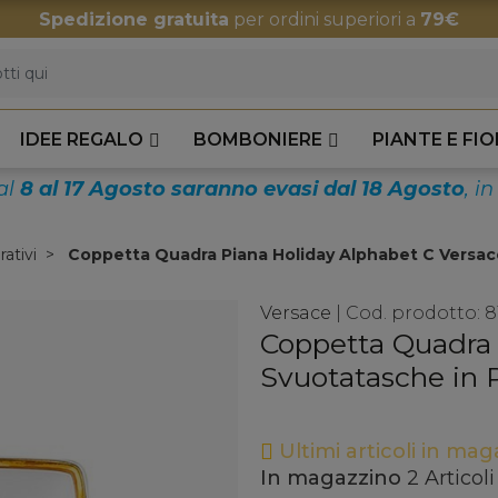
Spedizione gratuita
per ordini superiori a
79€
IDEE REGALO
BOMBONIERE
PIANTE E FIO
dal
8 al 17 Agosto saranno evasi dal 18 Agosto
, i
ativi
Coppetta Quadra Piana Holiday Alphabet C Versace
Versace
|
Cod. prodotto:
8
Coppetta Quadra 
Svuotatasche in 
Ultimi articoli in ma
In magazzino
2 Articoli